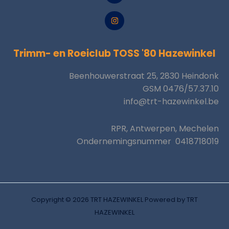
e
I
b
n
o
s
o
t
k
a
-
g
f
Trimm- en Roeiclub TOSS '80 Hazewinkel
r
a
m
Beenhouwerstraat 25, 2830 Heindonk
GSM 0476/57.37.10
info@trt-hazewinkel.be
RPR, Antwerpen, Mechelen
Ondernemingsnummer 0418718019
Copyright © 2026 TRT HAZEWINKEL Powered by TRT
HAZEWINKEL