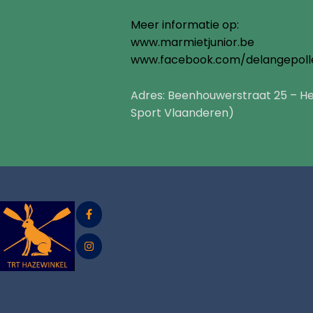
Meer informatie op:
www.marmietjunior.be
www.facebook.com/delangepoll
Adres: Beenhouwerstraat 25 – H
Sport Vlaanderen)
F
a
c
e
I
b
n
o
s
o
t
k
a
-
g
f
r
a