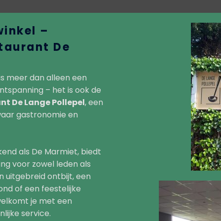
inkel –
taurant De
is meer dan alleen een
ntspanning – het is ook de
nt De Lange Pollepel
, een
 waar gastronomie en
kend als De Marmiet, biedt
ng voor zowel leden als
 uitgebreid ontbijt, een
nd of een feestelijke
welkomt je met een
lijke service.