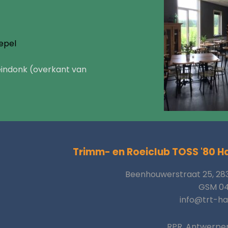
epel
eindonk (overkant van
Trimm- en Roeiclub TOSS '80 H
Beenhouwerstraat 25, 28
GSM 04
info@trt-ha
RPR, Antwerpe