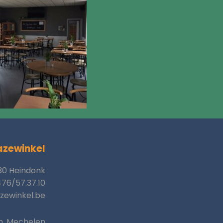
azewinkel
30 Heindonk
76/57.37.10
zewinkel.be
n, Mechelen