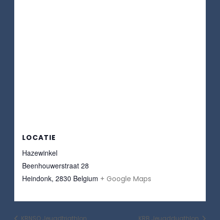
LOCATIE
Hazewinkel
Beenhouwerstraat 28
Heindonk
,
2830
Belgium
+ Google Maps
KRNSO Jeugdtriathlon
KRB Jeugdduathlon