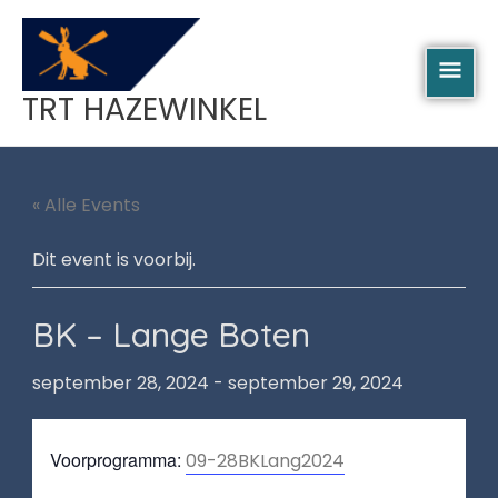
Spring
HOO
naar
de
inhoud
TRT HAZEWINKEL
« Alle Events
Dit event is voorbij.
BK – Lange Boten
september 28, 2024
-
september 29, 2024
Voorprogramma:
09-28BKLang2024