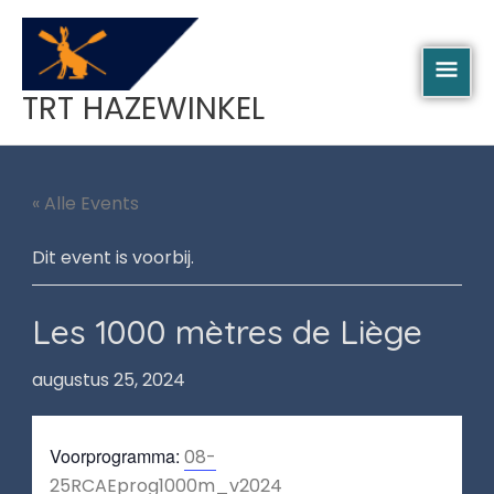
Spring
HOO
naar
de
inhoud
TRT HAZEWINKEL
« Alle Events
Dit event is voorbij.
Les 1000 mètres de Liège
augustus 25, 2024
Voorprogramma:
08-
25RCAEprog1000m_v2024